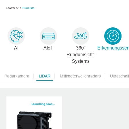
Startseite >
Produkte
AI
AIoT
360°
Erkennungssen
Rundumsicht-
Systems
Radarkamera
LiDAR
Millimeterwellenradars
Ultraschal