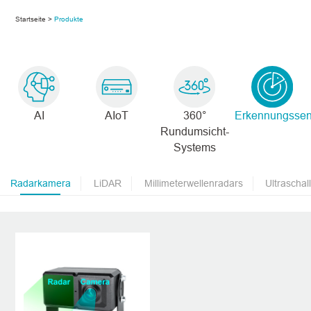
Startseite >
Produkte
AI
AIoT
360°
Erkennungssen
Rundumsicht-
Systems
Radarkamera
LiDAR
Millimeterwellenradars
Ultraschal