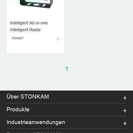
Intelligent AII-in-one
Intelligent Radar
Integrated with Camera
PSA827
1
Über STONKAM
Produkte
Industrieanwendungen